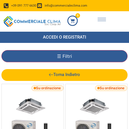
+39 091 777 6630
info@commercialeclima.com
0
ACCEDI O REGISTRATI
☰
Filtri
Torna Indietro
Su ordinazione
Su ordinazione