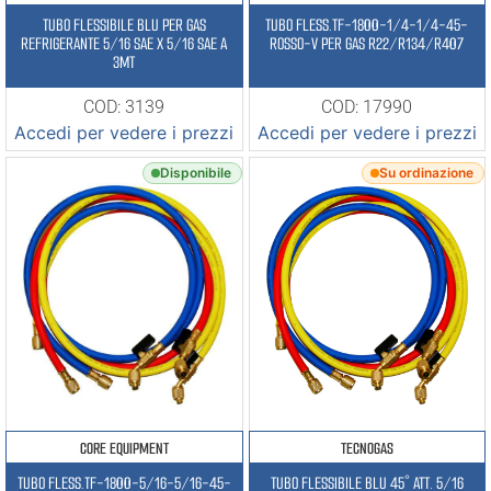
TUBO FLESSIBILE BLU PER GAS
TUBO FLESS.TF-1800-1/4-1/4-45-
REFRIGERANTE 5/16 SAE X 5/16 SAE A
ROSSO-V PER GAS R22/R134/R407
3MT
COD: 3139
COD: 17990
Accedi per vedere i prezzi
Accedi per vedere i prezzi
Disponibile
Su ordinazione
CORE EQUIPMENT
TECNOGAS
TUBO FLESS.TF-1800-5/16-5/16-45-
TUBO FLESSIBILE BLU 45° ATT. 5/16