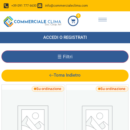
+39 091 777 6630
info@commercialeclima.com
0
ACCEDI O REGISTRATI
☰
Filtri
Torna Indietro
Su ordinazione
Su ordinazione