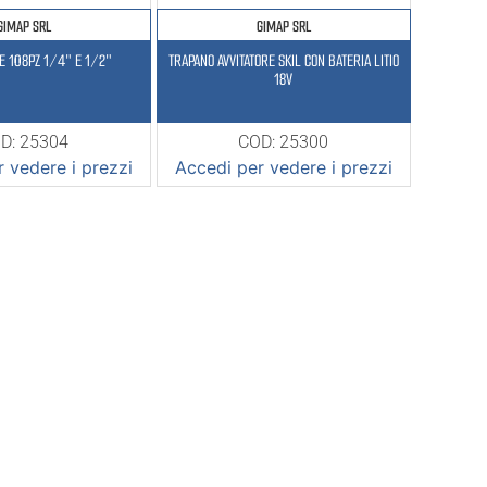
GIMAP SRL
GIMAP SRL
E 108PZ 1/4″ E 1/2″
TRAPANO AVVITATORE SKIL CON BATERIA LITIO
18V
D: 25304
COD: 25300
 vedere i prezzi
Accedi per vedere i prezzi