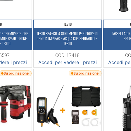
TO
TESTO
DE TERMOMETRICHE
TESTO 324-KIT 4 STRUMENTO PER PROVE DI
TASSELLATOR
AMITE SMARTPHONE
TENUTA IMP.GAS E ACQUA CON SERBATOIO –
BRU
– TESTO
TESTO
16597
COD: 17418
CO
ere i prezzi
Accedi per vedere i prezzi
Accedi per
Su ordinazione
Su ordinazione