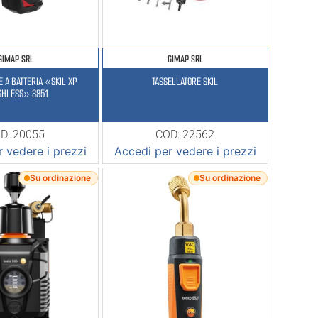
GIMAP SRL
GIMAP SRL
E A BATTERIA «SKIL XP
TASSELLATORE SKIL
SHLESS» 3851
D: 20055
COD: 22562
 vedere i prezzi
Accedi per vedere i prezzi
Su ordinazione
Su ordinazione