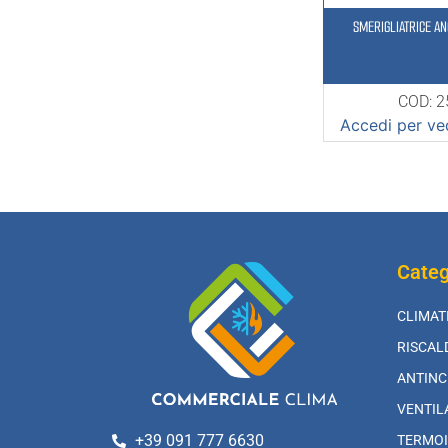
SMERIGLIATRICE A
COD: 
Accedi per ved
Categ
CLIMAT
RISCA
ANTINC
VENTIL
+39 091 777 6630
TERMOI