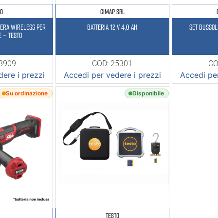
TO
GIMAP SRL
MERA WIRELESS PER
BATTERIA 12 V 4,0 AH
SET BUSSOL
 – TESTO
23909
COD: 25301
CO
ere i prezzi
Accedi per vedere i prezzi
Accedi per
Su ordinazione
Disponibile
TESTO