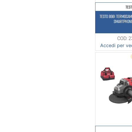
TES
TESTO 860I TERMOCA
SMARTPHONE
COD: 
Accedi per ved