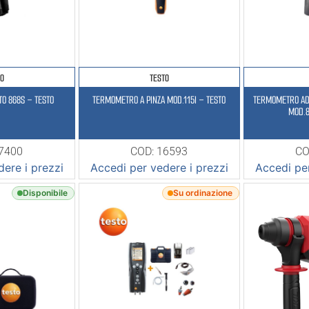
TO
TESTO
O 868S – TESTO
TERMOMETRO A PINZA MOD.115I – TESTO
TERMOMETRO AD INFRAR
MOD.8
17400
COD: 16593
CO
ere i prezzi
Accedi per vedere i prezzi
Accedi per
Disponibile
Su ordinazione