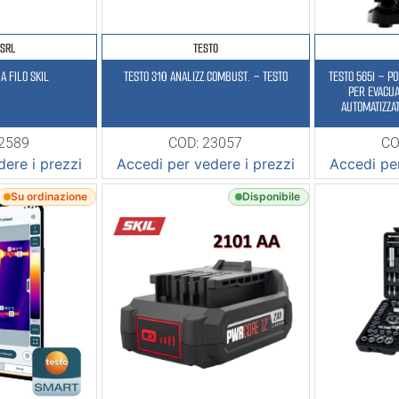
 SRL
TESTO
A FILO SKIL
TESTO 310 ANALIZZ.COMBUST. – TESTO
TESTO 565I – P
PER EVACUA
AUTOMATIZZAT
INTEGRATO, 7 C
22589
COD: 23057
CO
ere i prezzi
Accedi per vedere i prezzi
Accedi per
Su ordinazione
Disponibile