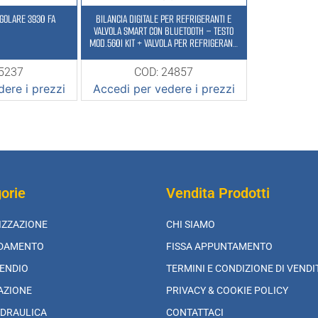
NGOLARE 3930 FA
BILANCIA DIGITALE PER REFRIGERANTI E
VALVOLA SMART CON BLUETOOTH – TESTO
MOD.560I KIT + VALVOLA PER REFRIGERANTI
CON BLUETOOTH
25237
COD: 24857
ere i prezzi
Accedi per vedere i prezzi
orie
Vendita Prodotti
IZZAZIONE
CHI SIAMO
LDAMENTO
FISSA APPUNTAMENTO
ENDIO
TERMINI E CONDIZIONE DI VENDI
AZIONE
PRIVACY & COOKIE POLICY
DRAULICA
CONTATTACI