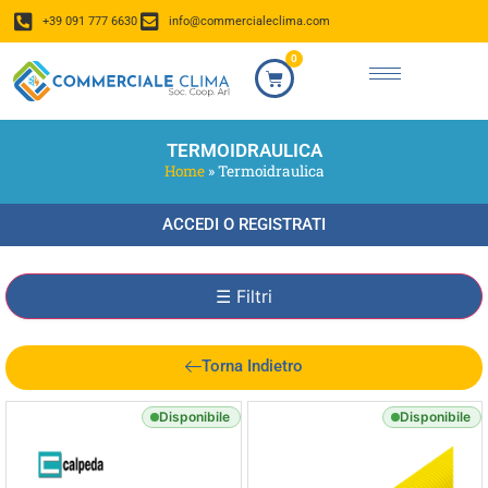
+39 091 777 6630
info@commercialeclima.com
0
TERMOIDRAULICA
Home
»
Termoidraulica
ACCEDI O REGISTRATI
☰
Filtri
Torna Indietro
Disponibile
Disponibile