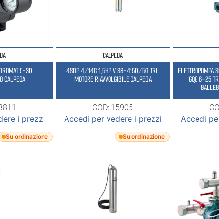
EDA
CALPEDA
IDROMAT 5-30
4SDP 4/14C 1,5HP V.38-4150/50 TRI.
ELETTROPOMPA SOMM. ACQUE SPORCHE 2HP
O CALPEDA
MOTORE RIAVVOLGIBILE CALPEDA
GQG 6-25 TR
GALLEG
23811
COD: 15905
CO
ere i prezzi
Accedi per vedere i prezzi
Accedi per
Su ordinazione
Su ordinazione