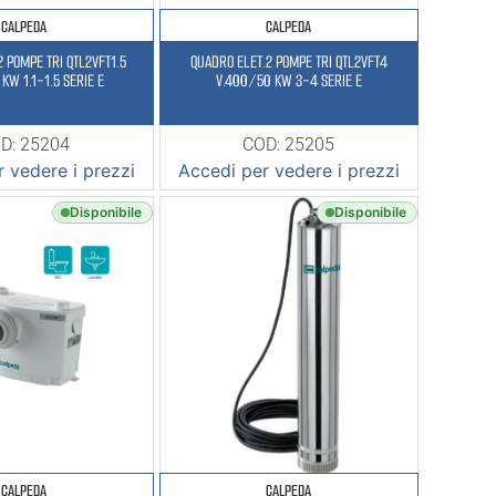
CALPEDA
CALPEDA
2 POMPE TRI QTL2VFT1.5
QUADRO ELET.2 POMPE TRI QTL2VFT4
KW 1.1-1.5 SERIE E
V.400/50 KW 3-4 SERIE E
D: 25204
COD: 25205
 vedere i prezzi
Accedi per vedere i prezzi
Disponibile
Disponibile
CALPEDA
CALPEDA