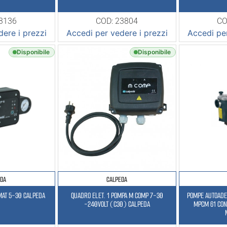
13136
COD: 23804
CO
ere i prezzi
Accedi per vedere i prezzi
Accedi per
Disponibile
Disponibile
EDA
CALPEDA
MAT 5-30 CALPEDA
QUADRO ELET. 1 POMPA M COMP 7-30
POMPE AUTOADES
-240VOLT (C30) CALPEDA
MPCM 61 CON