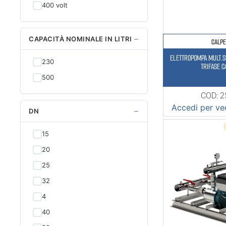
400 volt
−
CAPACITÀ NOMINALE IN LITRI
CALP
ELETTROPOMPA MULT.
230
TRIFASE 
500
COD: 
Accedi per ved
−
DN
15
20
25
32
4
40