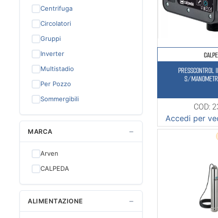
Centrifuga
Circolatori
Gruppi
Inverter
CALP
Multistadio
PRESSCONTROL 
S/MANOMETR
Per Pozzo
Sommergibili
COD: 
Accedi per ved
−
MARCA
Arven
CALPEDA
−
ALIMENTAZIONE