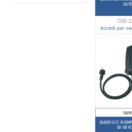
16
CALP
160
20
COD: 
Accedi per ved
25
40
5-30
50
52 Mt
57,5 Mt
60
70
80
CALP
QUADRO ELET. M COM
50/60 HZ