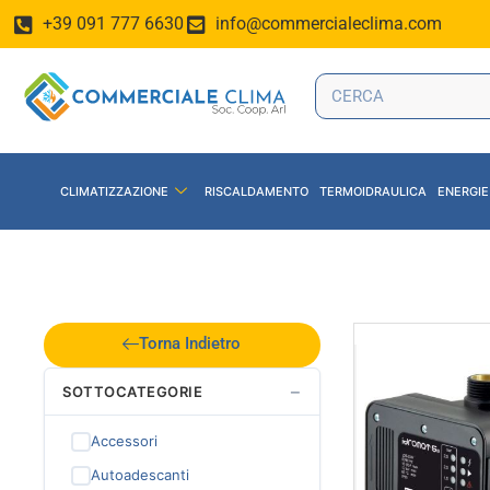
+39 091 777 6630
info@commercialeclima.com
CLIMATIZZAZIONE
RISCALDAMENTO
TERMOIDRAULICA
ENERGIE
Torna Indietro
−
SOTTOCATEGORIE
Accessori
Autoadescanti