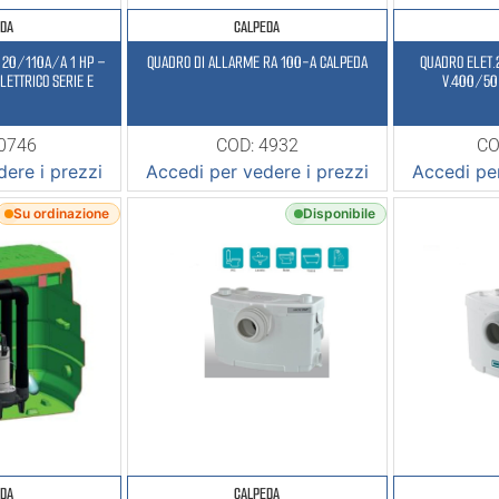
EDA
CALPEDA
20/110A/A 1 HP –
QUADRO DI ALLARME RA 100-A CALPEDA
QUADRO ELET.
LETTRICO SERIE E
V.400/50 
10746
COD: 4932
CO
ere i prezzi
Accedi per vedere i prezzi
Accedi per
Su ordinazione
Disponibile
EDA
CALPEDA