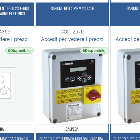
MENTO GEO 230-GQS
STAZIONE GEOCOMP V 230/50
STAZIONE
ADRO ELETTRICO
24365
COD: 2570
C
ere i prezzi
Accedi per vedere i prezzi
Accedi per
Disponibile
Disponibile
EDA
CALPEDA
OMMERSA T COMP 8
QUADRO ELET. 1 POMPA MON QML/A1D12A-
QUADRO ELET. 2