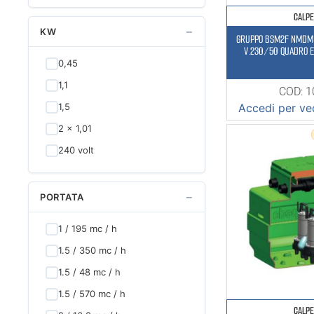
1
CALP
1,2
−
KW
GRUPPO BSM2F NMDM 
1,5
V.230/50 QUADRO E
0,45
10
1,1
COD: 
2
1,5
Accedi per ved
2 x 1
2 x 1,01
2,5
240 volt
2x1
3
−
PORTATA
4
5,5
1 / 195 mc / h
7,5
1.5 / 350 mc / h
7,54
1.5 / 48 mc / h
1.5 / 570 mc / h
CALP