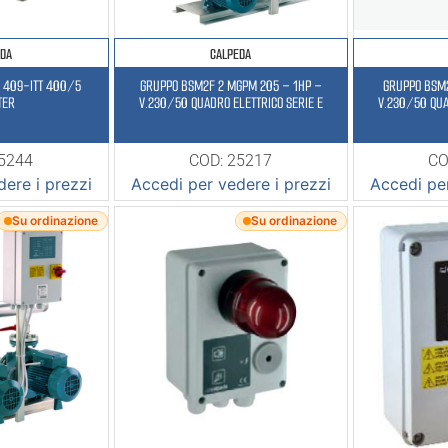
EDA
CALPEDA
 409-ITT 400/5
GRUPPO BSM2F 2 MGPM 205 – 1HP –
GRUPPO BSM
TER
V.230/50 QUADRO ELETTRICO SERIE E
V.230/50 QUA
25244
COD: 25217
CO
ere i prezzi
Accedi per vedere i prezzi
Accedi per
Su ordinazione
Su ordinazione