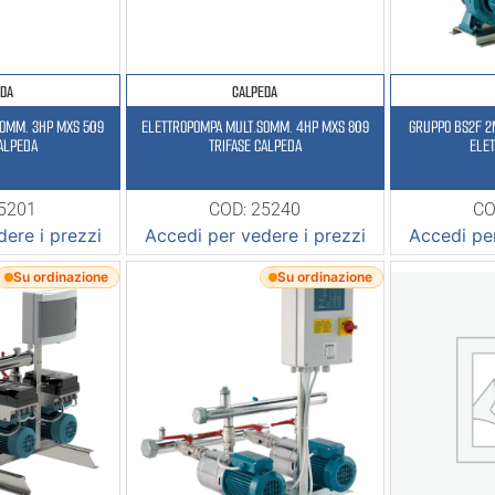
EDA
CALPEDA
SOMM. 3HP MXS 509
ELETTROPOMPA MULT.SOMM. 4HP MXS 809
GRUPPO BS2F 
CALPEDA
TRIFASE CALPEDA
ELET
25201
COD: 25240
CO
ere i prezzi
Accedi per vedere i prezzi
Accedi per
Su ordinazione
Su ordinazione