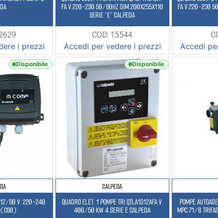
EDA
FA V.220-230 50/60HZ DIM.200X255X110
SERIE “E” CALPEDA
22629
COD: 15544
C
ere i prezzi
Accedi per vedere i prezzi
Accedi per
Disponibile
Disponibile
EDA
CALPEDA
P12/60 V. 220-240
QUADRO ELET. 1 POMPE TRI QTLA1D12AFA V.
POMPE AUTOADES
 (C60)
400/50 KW 4 SERIE E CALPEDA
MPC 71/B TRIFAS