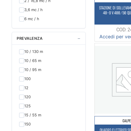
2 / 16,8 mc / h
STAZIONE DI SOLLEVA
3,6 mc / h
40-9 V.400/50 QU
6 mc / h
COD: 
Accedi per ved
−
PREVALENZA
10 / 130 m
10 / 65 m
10 / 95 m
100
12
120
125
15 / 55 m
CALP
150
QUADRO ELETTRICO S