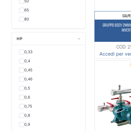
50
65
CALP
80
GRUPPO BS2V 2MXH
INVER
−
HP
COD: 
0,33
Accedi per ved
0,4
0,45
0,46
0,5
0,6
0,75
0,8
0,9