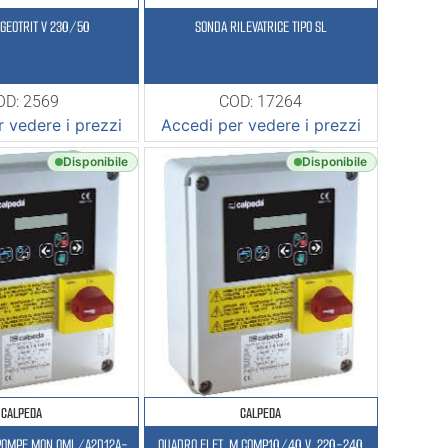
 GEOTRIT V 230/50
SONDA RILEVATRICE TIPO SL
OD: 2569
COD: 17264
 vedere i prezzi
Accedi per vedere i prezzi
Disponibile
Disponibile
CALPEDA
CALPEDA
 POMPE MON QML/A2D12A-
QUADRO ELET. M COMP10/40 V. 220-240