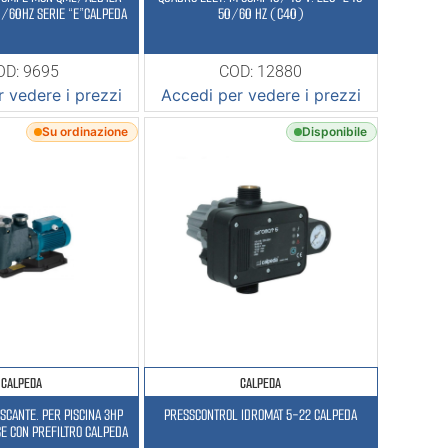
FA V.220-230 50/60HZ SERIE “E”CALPEDA
50/60 HZ (C40)
OD: 9695
COD: 12880
 vedere i prezzi
Accedi per vedere i prezzi
Su ordinazione
Disponibile
CALPEDA
CALPEDA
CANTE. PER PISCINA 3HP
PRESSCONTROL IDROMAT 5-22 CALPEDA
E CON PREFILTRO CALPEDA