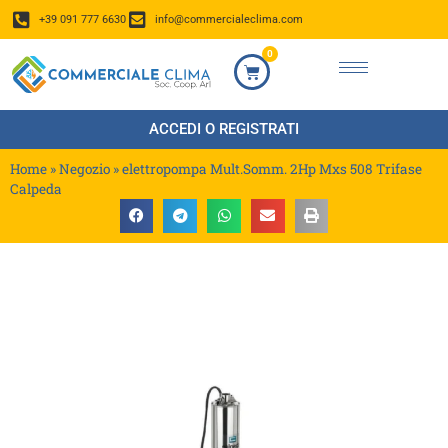
+39 091 777 6630
info@commercialeclima.com
0
ACCEDI O REGISTRATI
Home
»
Negozio
»
elettropompa Mult.Somm. 2Hp Mxs 508 Trifase
Calpeda