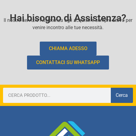
Hai bisogno di Assistenza?
Il nostro servizio Assistenza agli acquisti e sempre attivo per
venire incontro alle tue necessità.
CHIAMA ADESSO
CONTATTACI SU WHATSAPP
Cerca