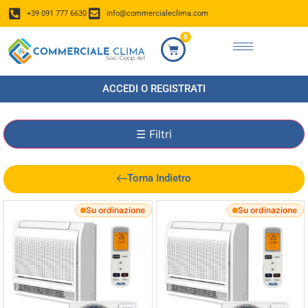
+39 091 777 6630
info@commercialeclima.com
0
ACCEDI O REGISTRATI
☰
Filtri
Torna Indietro
Su ordinazione
Su ordinazione