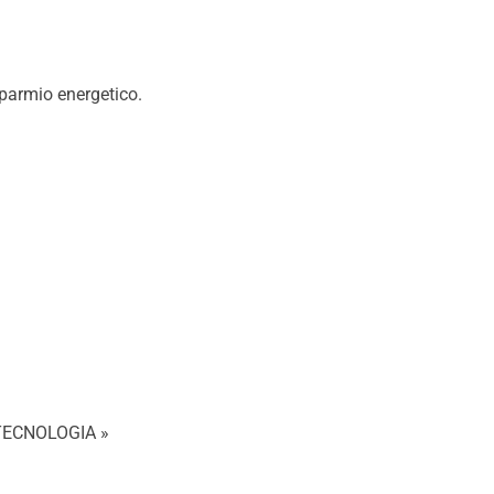
sparmio energetico.
 « TECNOLOGIA »