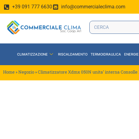
+39 091 777 6630
info@commercialeclima.com
CLIMATIZZAZIONE
RISCALDAMENTO
TERMOIDRAULICA
ENERGIE
Home
»
Negozio
»
Climatizzatore Xdmx 050N unita’ interna Consolle 