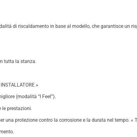
alità di riscaldamento in base al modello, che garantisce un ri
in tutta la stanza.
c. « INSTALLATORE »
gliore (modalità “I Feel”).
 le prestazioni.
 per una protezione contro la corrosione e la durata nel tempo.
namento.