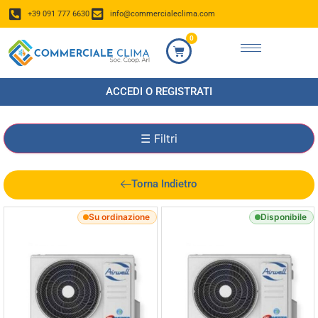
+39 091 777 6630
info@commercialeclima.com
0
ACCEDI O REGISTRATI
☰
Filtri
Torna Indietro
Su ordinazione
Disponibile