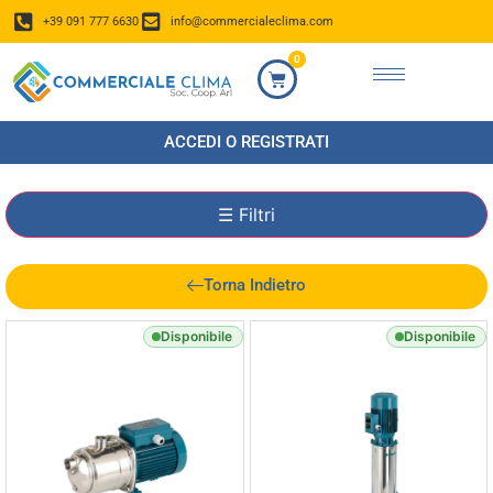
+39 091 777 6630
info@commercialeclima.com
0
ACCEDI O REGISTRATI
☰
Filtri
Torna Indietro
Disponibile
Disponibile