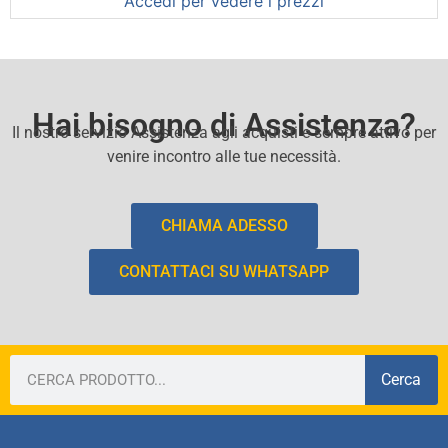
Accedi per vedere i prezzi
Hai bisogno di Assistenza?
Il nostro servizio Assistenza agli acquisti e sempre attivo per
venire incontro alle tue necessità.
CHIAMA ADESSO
CONTATTACI SU WHATSAPP
Cerca