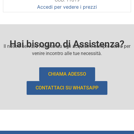
Accedi per vedere i prezzi
Hai bisogno di Assistenza?
Il nostro servizio Assistenza agli acquisti e sempre attivo per
venire incontro alle tue necessità.
CHIAMA ADESSO
CONTATTACI SU WHATSAPP