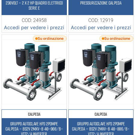
230VOLT – 2 X 2 HP QUADRO ELETTRICO
PRESSURIZZAZIONE CALPEDA
SERIE E
COD: 24958
COD: 12919
Accedi per vedere i prezzi
Accedi per vedere i prezzi
Su ordinazione
Su ordinazione
CALPEDA
CALPEDA
GRUPPO AUTOCLAVE HP3 2POMPE
GRUPPO AUTOCLAVE HP3 2POMPE
CALPEDA – BS2V 2MXV-B 40-908/B-
CALPEDA – BS2V 2MXV-B 40-806/B-
VTT2/A INVERTER
VTT2/A INVERTER