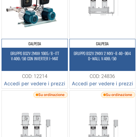
CALPEDA
CALPEDA
GRUPPO BS2V 2MXH 1605/B-ITT
GRUPPO BS2V 2MXV 2 MXV-B 40-904
V.400/50 CON INVERTER I-MAT
O-WALL V.400/50
COD: 12214
COD: 24836
Accedi per vedere i prezzi
Accedi per vedere i prezzi
Su ordinazione
Su ordinazione