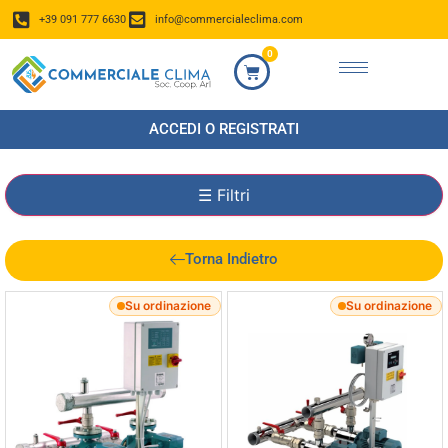
+39 091 777 6630
info@commercialeclima.com
0
ACCEDI O REGISTRATI
☰
Filtri
Torna Indietro
Su ordinazione
Su ordinazione