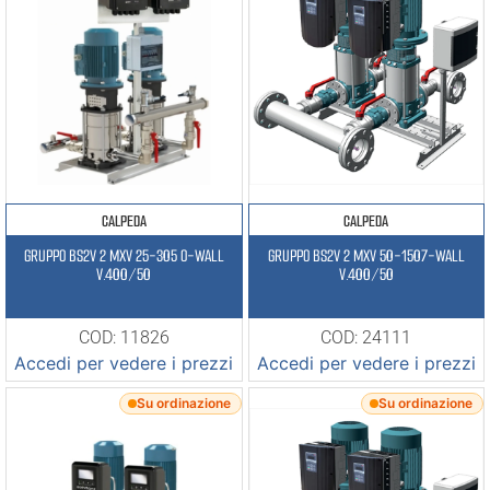
CALPEDA
CALPEDA
GRUPPO BS2V 2 MXV 25-305 O-WALL
GRUPPO BS2V 2 MXV 50-1507-WALL
V.400/50
V.400/50
COD: 11826
COD: 24111
Accedi per vedere i prezzi
Accedi per vedere i prezzi
Su ordinazione
Su ordinazione