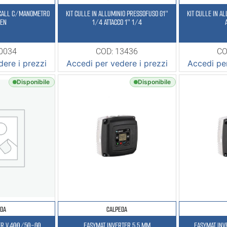
CALL C/MANOMETRO
KIT CULLE IN ALLUMINIO PRESSOFUSO G1″
KIT CULLE IN A
VEN
1/4 ATTACCO 1″ 1/4
20034
COD: 13436
CO
ere i prezzi
Accedi per vedere i prezzi
Accedi per
Disponibile
Disponibile
EDA
CALPEDA
TER V.400/50-60
EASYMAT INVERTER 5,5 MM
EASYMAT INV