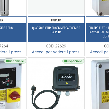
EDA
CALPEDA
ICE TIPO SL
QUADRO ELETTRICO SOMMERSA T COMP 8
QUADRO ELET. 1
CALPEDA
FA V.220-230 5
SERI
17264
COD: 22629
CO
ere i prezzi
Accedi per vedere i prezzi
Accedi per
Disponibile
Disponibile