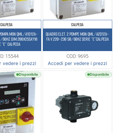
CALPEDA
CALPEDA
 POMPA MON QML/A1D12A-
QUADRO ELET. 2 POMPE MON QML/A2D12A-
0/60HZ DIM.200X255X110
FA V.220-230 50/60HZ SERIE “E”CALPEDA
E “E” CALPEDA
D: 15544
COD: 9695
 vedere i prezzi
Accedi per vedere i prezzi
Disponibile
Disponibile