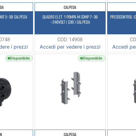
EDA
CALPEDA
MAT 5-30 CALPEDA
QUADRO ELET. 1 POMPA M COMP 7-30
PRESSCONTROL I
-240VOLT (C30) CALPEDA
10748
COD: 14908
CO
ere i prezzi
Accedi per vedere i prezzi
Accedi per
Disponibile
Disponibile
EN
CALPEDA