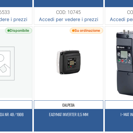
16533
COD: 10745
CO
ere i prezzi
Accedi per vedere i prezzi
Accedi per
Disponibile
Su ordinazione
CALPEDA
EDA NR 40/160B
EASYMAT INVERTER 8,5 MM
I-MAT I