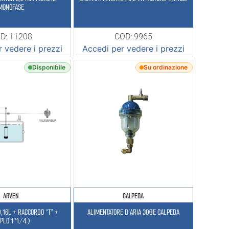
MONOFASE
D: 11208
COD: 9965
 vedere i prezzi
Accedi per vedere i prezzi
Disponibile
Su ordinazione
ARVEN
CALPEDA
0,16L + RACCORDO “T” +
ALIMENTATORE D’ARIA 300E CALPEDA
PPLO 1″1/4)