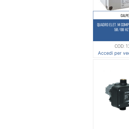
CALP
QUADRO ELET. M COM
50/60 HZ
COD: 
Accedi per ved