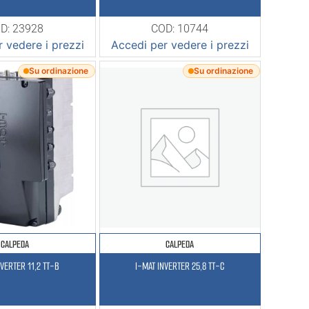
D: 23928
COD: 10744
 vedere i prezzi
Accedi per vedere i prezzi
Su ordinazione
Su ordinazione
CALPEDA
CALPEDA
NVERTER 11,2 TT-B
I-MAT INVERTER 25,8 TT-C