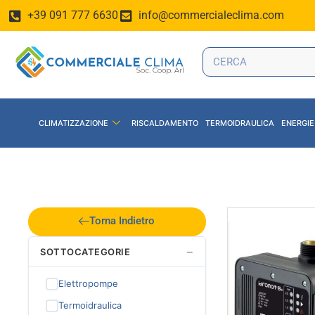
+39 091 777 6630
info@commercialeclima.com
CLIMATIZZAZIONE
RISCALDAMENTO
TERMOIDRAULICA
ENERGIE
Torna Indietro
−
SOTTOCATEGORIE
Elettropompe
Termoidraulica