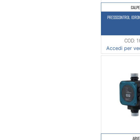
CALP
PRESSCONTROL IDRO
COD: 
Accedi per ved
ARV