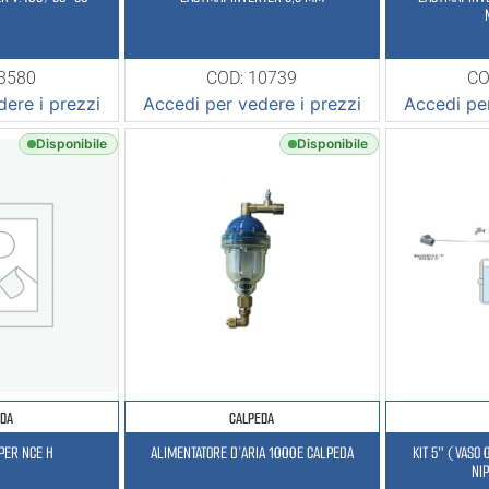
23580
COD: 10739
CO
ere i prezzi
Accedi per vedere i prezzi
Accedi per
Disponibile
Disponibile
EDA
CALPEDA
PER NCE H
ALIMENTATORE D’ARIA 1000E CALPEDA
KIT 5″ (VASO 
NI