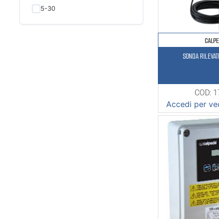
5-30
CALP
SONDA RILEVATR
COD: 
Accedi per ved