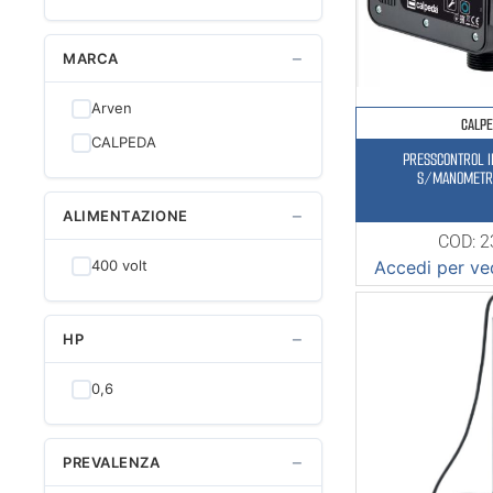
−
MARCA
Arven
CALP
CALPEDA
PRESSCONTROL 
S/MANOMETR
−
ALIMENTAZIONE
COD: 
400 volt
Accedi per ved
−
HP
0,6
−
PREVALENZA