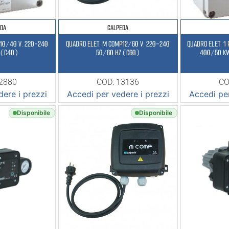
EDA
CALPEDA
P10/40 V. 220-240
QUADRO ELET. M COMP12/60 V. 220-240
QUADRO ELET. 1 
 (C40)
50/60 HZ (C60)
400/50 KW
12880
COD: 13136
CO
ere i prezzi
Accedi per vedere i prezzi
Accedi per
Disponibile
Disponibile