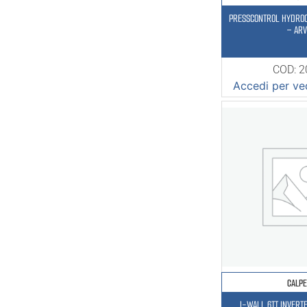
PRESSCONTROL HYDRO
– AR
COD: 
Accedi per ved
CALP
I-WALL 6TT INVER