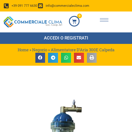
+39 091 777 6630
info@commercialeclima.com
0
ACCEDI O REGISTRATI
Home
»
Negozio
»
Alimentatore D’Aria 300E Calpeda