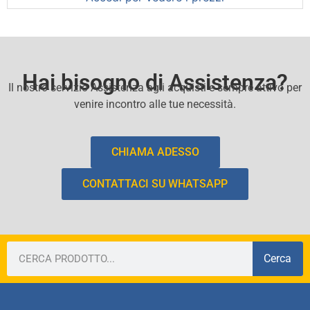
Hai bisogno di Assistenza?
Il nostro servizio Assistenza agli acquisti e sempre attivo per
venire incontro alle tue necessità.
CHIAMA ADESSO
CONTATTACI SU WHATSAPP
Cerca