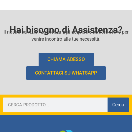
Hai bisogno di Assistenza?
Il nostro servizio Assistenza agli acquisti e sempre attivo per
venire incontro alle tue necessità.
CHIAMA ADESSO
CONTATTACI SU WHATSAPP
Cerca