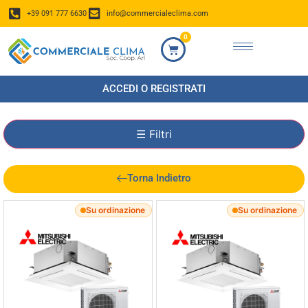
+39 091 777 6630
info@commercialeclima.com
0
ACCEDI O REGISTRATI
☰
Filtri
Torna Indietro
Su ordinazione
Su ordinazione