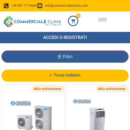
+39 091 777 6630
info@commercialeclima.com
0
ACCEDI O REGISTRATI
☰
Filtri
Torna Indietro
Su ordinazione
Su ordinazione