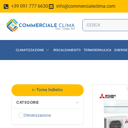
+39 091 777 6630
info@commercialeclima.com
CLIMATIZZAZIONE
RISCALDAMENTO
TERMOIDRAULICA
ENERGIE
Torna Indietro
−
CATEGORIE
Climatizzazione