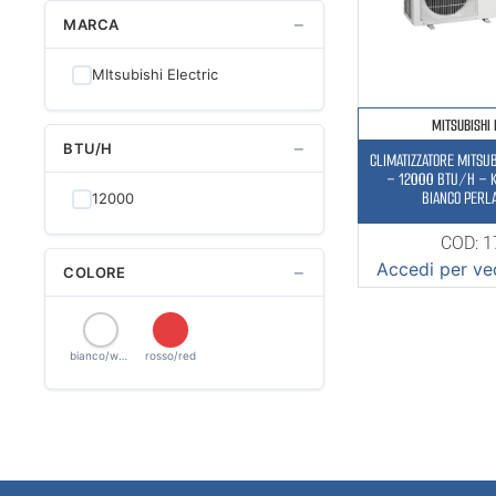
−
MARCA
MItsubishi Electric
MITSUBISHI 
−
BTU/H
CLIMATIZZATORE MITSUB
– 12000 BTU/H – K
BIANCO PERL
12000
COD: 
Accedi per ved
−
COLORE
bianco/white
rosso/red