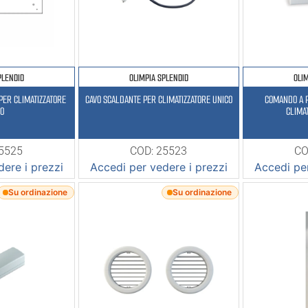
PLENDID
OLIMPIA SPLENDID
OLI
PER CLIMATIZZATORE
CAVO SCALDANTE PER CLIMATIZZATORE UNICO
COMANDO A 
CO
CLIMA
25525
COD: 25523
CO
ere i prezzi
Accedi per vedere i prezzi
Accedi per
Su ordinazione
Su ordinazione