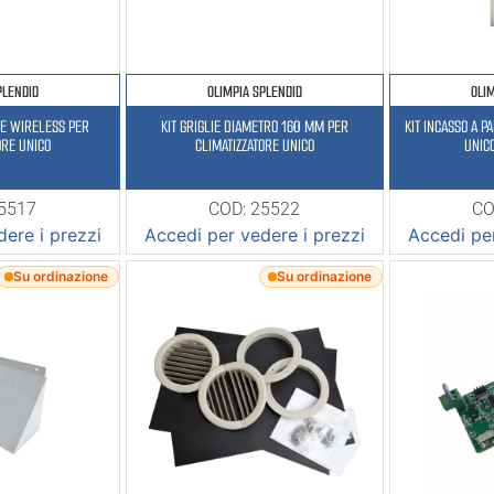
PLENDID
OLIMPIA SPLENDID
OLI
LE WIRELESS PER
KIT GRIGLIE DIAMETRO 160 MM PER
KIT INCASSO A P
ORE UNICO
CLIMATIZZATORE UNICO
UNIC
25517
COD: 25522
CO
ere i prezzi
Accedi per vedere i prezzi
Accedi per
Su ordinazione
Su ordinazione