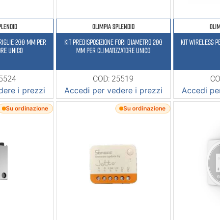
PLENDID
OLIMPIA SPLENDID
OLI
GRIGLIE 200 MM PER
KIT PREDISPOSIZIONE FORI DIAMETRO 200
KIT WIRELESS P
ORE UNICO
MM PER CLIMATIZZATORE UNICO
25524
COD: 25519
CO
ere i prezzi
Accedi per vedere i prezzi
Accedi per
Su ordinazione
Su ordinazione