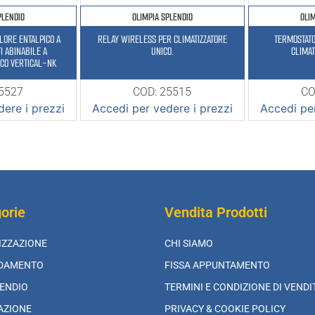
PLENDID
OLIMPIA SPLENDID
OLI
LORE ENTALPICO A
RELAY WIRELESS PER CLIMATIZZATORE
TERMOSTAT
I ABINABILE A
UNICO.
CLIMAT
ICO VERTICAL-NK
25527
COD: 25515
CO
ere i prezzi
Accedi per vedere i prezzi
Accedi per
orie
Vendita Prodotti
IZZAZIONE
CHI SIAMO
LDAMENTO
FISSA APPUNTAMENTO
ENDIO
TERMINI E CONDIZIONE DI VENDI
AZIONE
PRIVACY & COOKIE POLICY