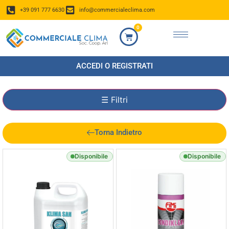
+39 091 777 6630
info@commercialeclima.com
0
ACCEDI O REGISTRATI
☰
Filtri
Torna Indietro
Disponibile
Disponibile