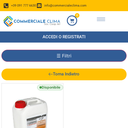
+39 091 777 6630
info@commercialeclima.com
0
ACCEDI O REGISTRATI
☰
Filtri
Torna Indietro
Disponibile