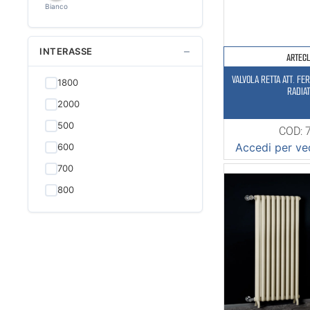
Bianco
−
INTERASSE
ARTEC
VALVOLA RETTA ATT. FE
1800
RADIAT
2000
500
COD: 
Accedi per ved
600
700
800