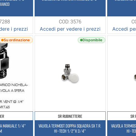
BIANCO
17288
COD: 3576
C
ere i prezzi
Accedi per vedere i prezzi
Accedi per
Su ordinazione
Disponibile
DER
SR RUBINETTERIE
SR 
RIA MANUALE 1/4″
VALVOLA TERMOST.DOPPIA SQUADRA SX T.R.
VALVOLA TERMOS
M
HI-TECH 1/2″X 3/4″
HI-TE