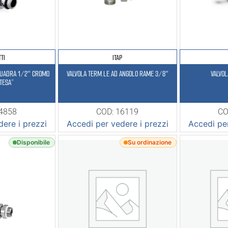
TI
ITAP
SQUADRA 1/2″ CROMO
VALVOLA TERM.LE AD ANGOLO RAME 3/8″
VALVOL
“TESA”
14858
COD: 16119
CO
ere i prezzi
Accedi per vedere i prezzi
Accedi per
Disponibile
Su ordinazione