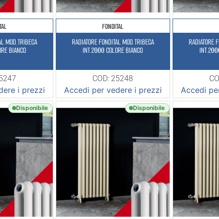
TAL
FONDITAL
AL MOD.TRIBECA
RADIATORE FONDITAL MOD.TRIBECA
RADIATORE F
ORE BIANCO
INT.2000 COLORE BIANCO
INT.200
25247
COD: 25248
CO
ere i prezzi
Accedi per vedere i prezzi
Accedi per
Disponibile
Disponibile