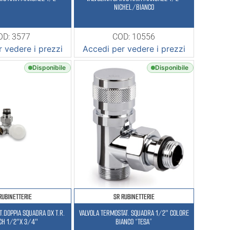
NICHEL/BIANCO
OD: 3577
COD: 10556
 vedere i prezzi
Accedi per vedere i prezzi
Disponibile
Disponibile
RUBINETTERIE
SR RUBINETTERIE
T.DOPPIA SQUADRA DX T.R.
VALVOLA TERMOSTAT. SQUADRA 1/2″ COLORE
CH 1/2″X 3/4″
BIANCO “TESA”