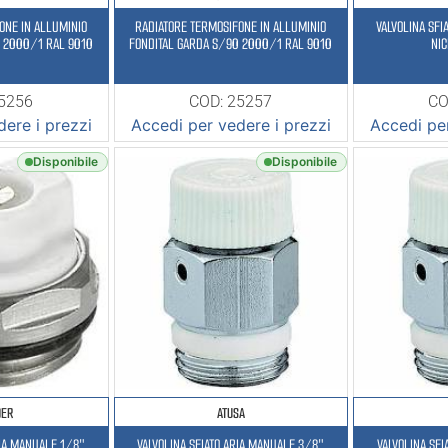
ONE IN ALLUMINIO
RADIATORE TERMOSIFONE IN ALLUMINIO
VALVOLINA SFI
0 2000/1 RAL 9010
FONDITAL GARDA S/90 2000/1 RAL 9010
NI
25256
COD: 25257
CO
ere i prezzi
Accedi per vedere i prezzi
Accedi per
Disponibile
Disponibile
DER
ATUSA
RIA MANUALE 1/8″
VALVOLINA SFIATO ARIA MANUALE 3/8″
VALVOLINA SF