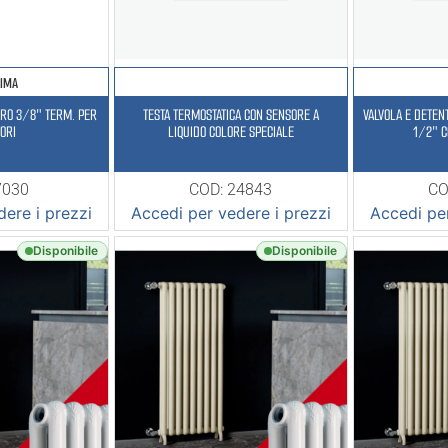
LIMA
RRO 3/8″ TERM. PER
TESTA TERMOSTATICA CON SENSORE A
VALVOLA E DETEN
ORI
LIQUIDO COLORE SPECIALE
1/2″ C
7030
COD: 24843
CO
ere i prezzi
Accedi per vedere i prezzi
Accedi per
Disponibile
Disponibile