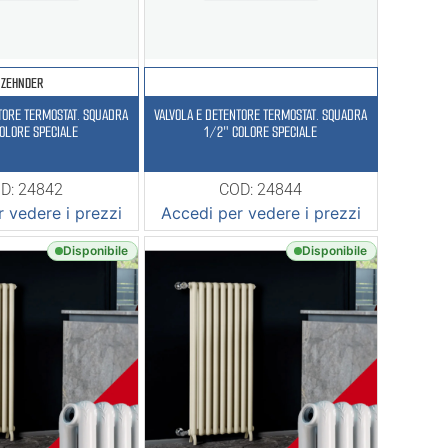
ZEHNDER
TORE TERMOSTAT. SQUADRA
VALVOLA E DETENTORE TERMOSTAT. SQUADRA
OLORE SPECIALE
1/2″ COLORE SPECIALE
D: 24842
COD: 24844
 vedere i prezzi
Accedi per vedere i prezzi
Disponibile
Disponibile