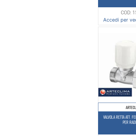
COD: 
Accedi per ved
ARTEC
VALVOLA RETTA ATT. F
PER RAD