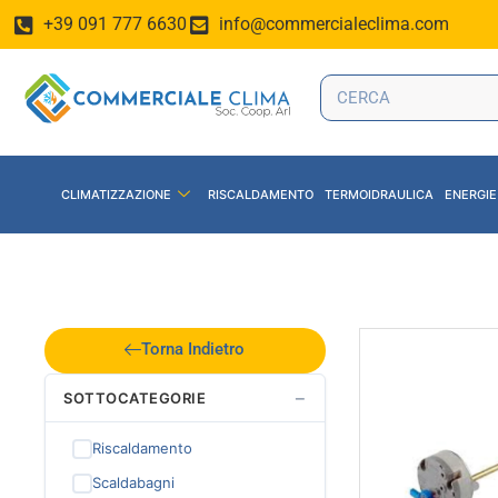
+39 091 777 6630
info@commercialeclima.com
CLIMATIZZAZIONE
RISCALDAMENTO
TERMOIDRAULICA
ENERGIE
Torna Indietro
−
SOTTOCATEGORIE
Riscaldamento
Scaldabagni