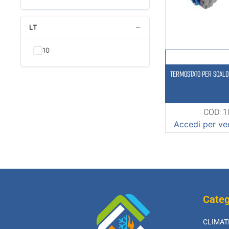
−
LT
10
TERMOSTATO PER SCALD
COD: 
Accedi per ved
Categ
CLIMAT