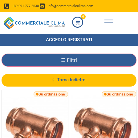
+39 091 777 6630
info@commercialeclima.com
0
ACCEDI O REGISTRATI
☰
Filtri
Torna Indietro
Su ordinazione
Su ordinazione