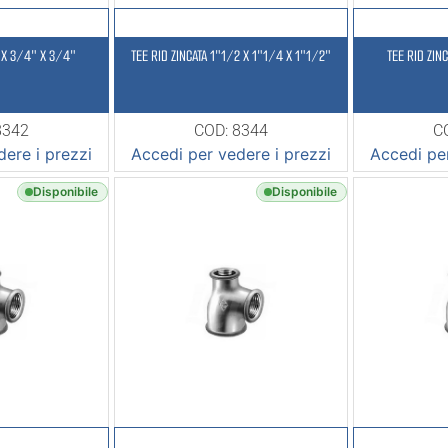
″ X 3/4″ X 3/4″
TEE RID ZINCATA 1″1/2 X 1″1/4 X 1″1/2″
TEE RID ZIN
8342
COD: 8344
C
ere i prezzi
Accedi per vedere i prezzi
Accedi per
Disponibile
Disponibile