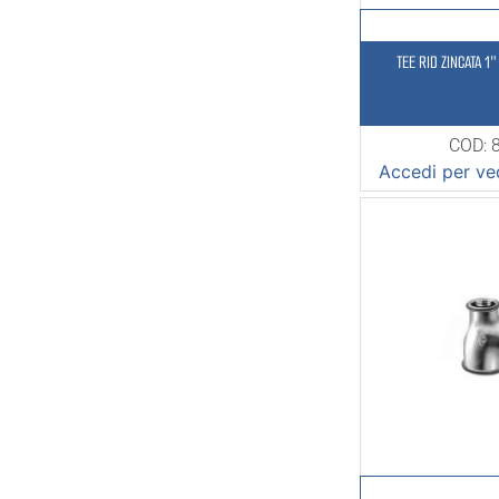
TEE RID ZINCATA 1
COD: 
Accedi per ved