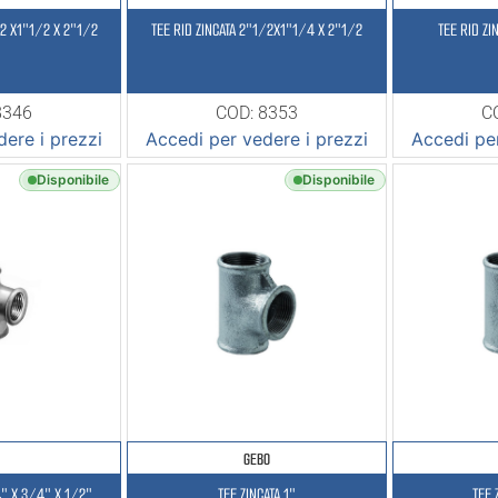
/2 X1″1/2 X 2″1/2
TEE RID ZINCATA 2″1/2X1″1/4 X 2″1/2
TEE RID ZI
8346
COD: 8353
C
ere i prezzi
Accedi per vedere i prezzi
Accedi per
Disponibile
Disponibile
GEBO
4″ X 3/4″ X 1/2″
TEE ZINCATA 1″
TEE 