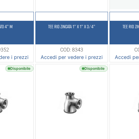
ATO 4″ M
TEE RID ZINCATA 1″ X 1″ X 3/4″
TEE RID ZI
9352
COD: 8343
C
ere i prezzi
Accedi per vedere i prezzi
Accedi per
Disponibile
Disponibile