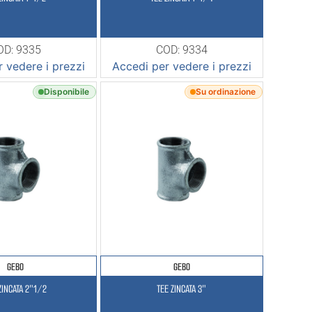
OD: 9335
COD: 9334
 vedere i prezzi
Accedi per vedere i prezzi
Disponibile
Su ordinazione
GEBO
GEBO
ZINCATA 2″1/2
TEE ZINCATA 3″