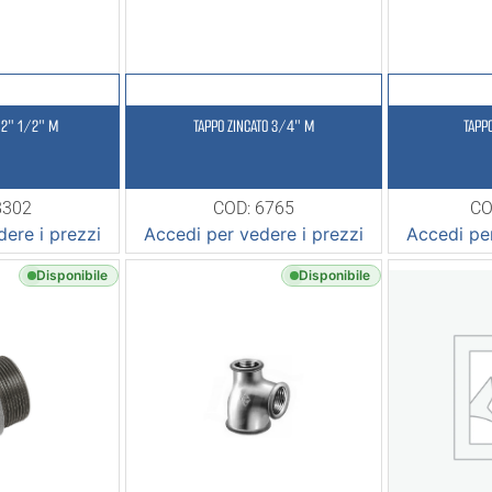
 2″ 1/2″ M
TAPPO ZINCATO 3/4″ M
TAPP
8302
COD: 6765
CO
ere i prezzi
Accedi per vedere i prezzi
Accedi per
Disponibile
Disponibile