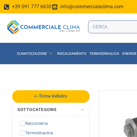
+39 091 777 6630
info@commercialeclima.com
CLIMATIZZAZIONE
RISCALDAMENTO
TERMOIDRAULICA
ENERGIE
Torna Indietro
−
SOTTOCATEGORIE
Raccorderia
Termoidraulica