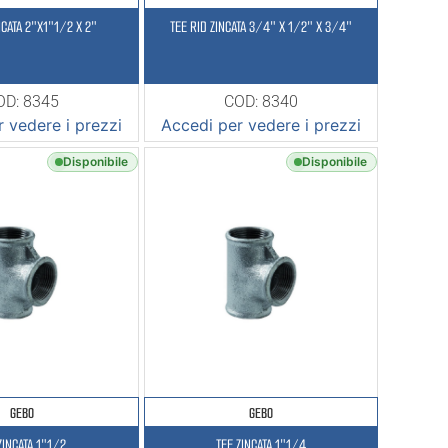
NCATA 2″X1″1/2 X 2″
TEE RID ZINCATA 3/4″ X 1/2″ X 3/4″
OD: 8345
COD: 8340
 vedere i prezzi
Accedi per vedere i prezzi
Disponibile
Disponibile
GEBO
GEBO
ZINCATA 1″1/2
TEE ZINCATA 1″1/4