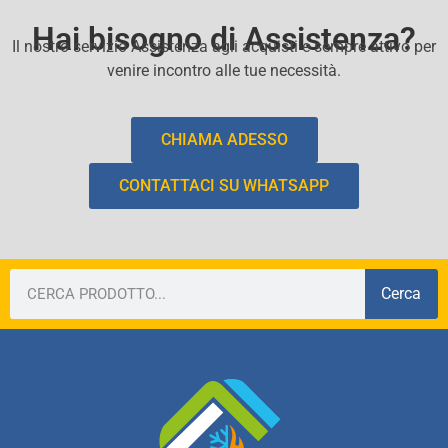
Hai bisogno di Assistenza?
Il nostro servizio Assistenza agli acquisti e sempre attivo per
venire incontro alle tue necessità.
CHIAMA ADESSO
CONTATTACI SU WHATSAPP
Cerca