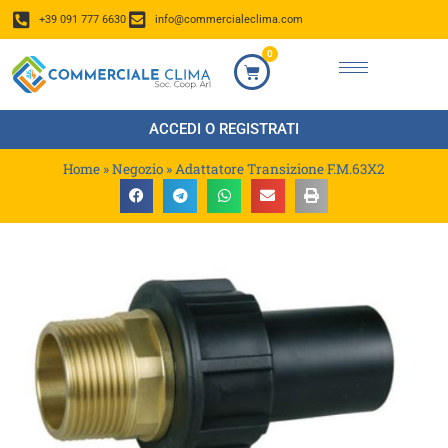
+39 091 777 6630
info@commercialeclima.com
0
ACCEDI O REGISTRATI
Home
»
Negozio
»
Adattatore Transizione F.M.63X2