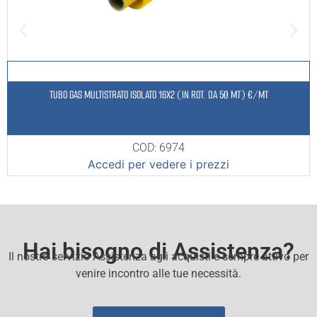
TUBO GAS MULTISTRATO ISOLATO 16X2 (IN ROT. DA 50 MT) €/MT
COD: 6974
Accedi per vedere i prezzi
Hai bisogno di Assistenza?
Il nostro servizio Assistenza agli acquisti e sempre attivo per
venire incontro alle tue necessità.