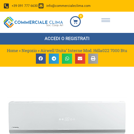
+39 091 777 6630
info@commercialeclima.com
0
ACCEDI O REGISTRATI
Home
»
Negozio
»
Airwell Unita’ Interne Mod. Hdla022 7000 Btu