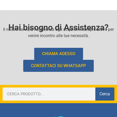
Hai bisogno di Assistenza?
Il nostro servizio Assistenza agli acquisti e sempre attivo per
venire incontro alle tue necessità.
CHIAMA ADESSO
CONTATTACI SU WHATSAPP
Cerca