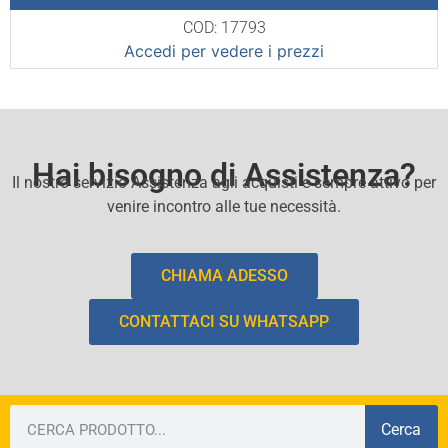
COD: 17793
Accedi per vedere i prezzi
Hai bisogno di Assistenza?
Il nostro servizio Assistenza agli acquisti e sempre attivo per
venire incontro alle tue necessità.
CHIAMA ADESSO
CONTATTACI SU WHATSAPP
Cerca