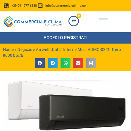
+39 091 777 6630
info@commercialeclima.com
0
ACCEDI O REGISTRATI
Home
»
Negozio
»
Airwell Unita’ Interne Mod. HDMC-025N Nero
9000 btu/h