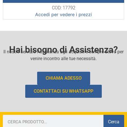
COD: 17792
Accedi per vedere i prezzi
Hai bisogno di Assistenza?
Il nostro servizio Assistenza agli acquisti e sempre attivo per
venire incontro alle tue necessità.
CHIAMA ADESSO
CONTATTACI SU WHATSAPP
Cerca