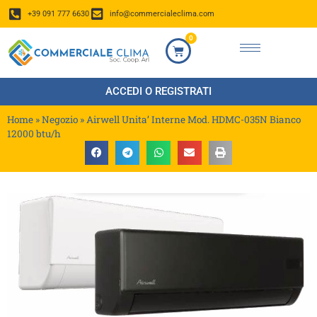
+39 091 777 6630
info@commercialeclima.com
0
ACCEDI O REGISTRATI
Home
»
Negozio
»
Airwell Unita’ Interne Mod. HDMC-035N Bianco
12000 btu/h