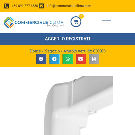
+39 091 777 6630
info@commercialeclima.com
0
ACCEDI O REGISTRATI
Home
»
Negozio
»
Angolo vert. dx 80X60