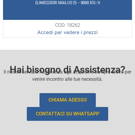
CLIMATIZZATORI MAXA LYS 25 – 9000 BTU/H
COD: 18262
Accedi per vedere i prezzi
Hai bisogno di Assistenza?
Il nostro servizio Assistenza agli acquisti e sempre attivo per
venire incontro alle tue necessità.
CHIAMA ADESSO
CONTATTACI SU WHATSAPP