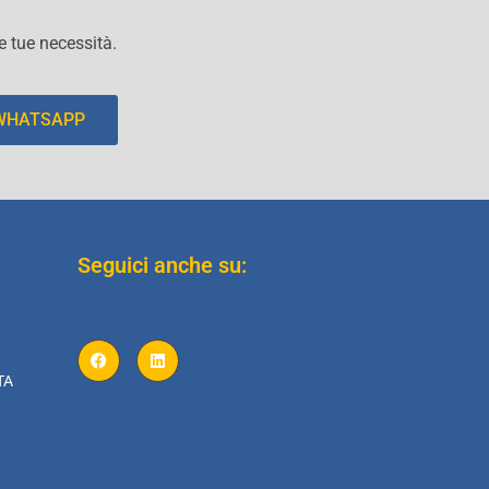
le tue necessità.
 WHATSAPP
Seguici anche su:
TA