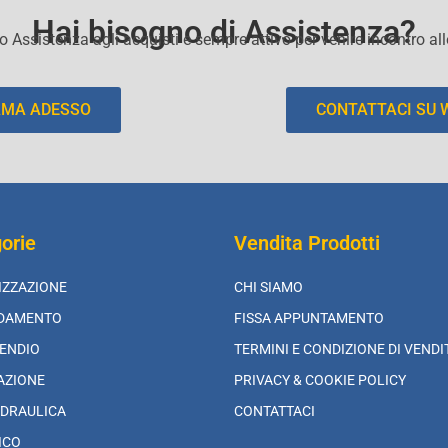
Hai bisogno di Assistenza?
io Assistenza agli acquisti e sempre attivo per venire incontro al
AMA ADESSO
CONTATTACI SU
orie
Vendita Prodotti
IZZAZIONE
CHI SIAMO
LDAMENTO
FISSA APPUNTAMENTO
ENDIO
TERMINI E CONDIZIONE DI VENDI
AZIONE
PRIVACY & COOKIE POLICY
DRAULICA
CONTATTACI
ICO