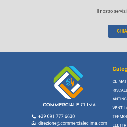
Il nostro serviz
CHI
Categ
CLIMAT
RISCA
ANTINC
VENTIL
+39 091 777 6630
TERMOI
direzione@commercialeclima.com
ELETTR