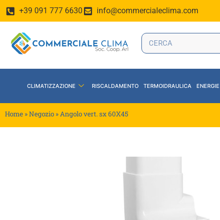
+39 091 777 6630
info@commercialeclima.com
CLIMATIZZAZIONE
RISCALDAMENTO
TERMOIDRAULICA
ENERGIE
Home
»
Negozio
»
Angolo vert. sx 60X45