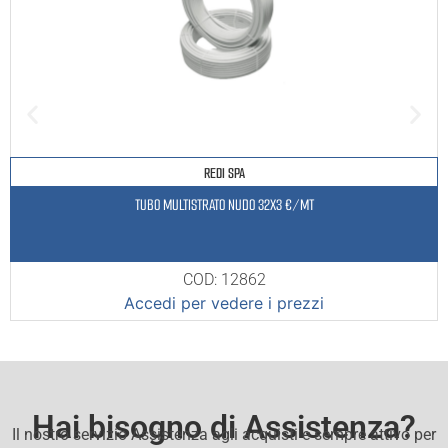
REDI SPA
TUBO MULTISTRATO NUDO 32X3 €/MT
COD: 12862
Accedi per vedere i prezzi
Hai bisogno di Assistenza?
Il nostro servizio Assistenza agli acquisti e sempre attivo per