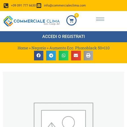
+39 091 777 6630
info@commercialeclima.com
0
ACCEDI O REGISTRATI
Home
»
Negozio
»
Aumento Ecc. Phonoblack 50×110