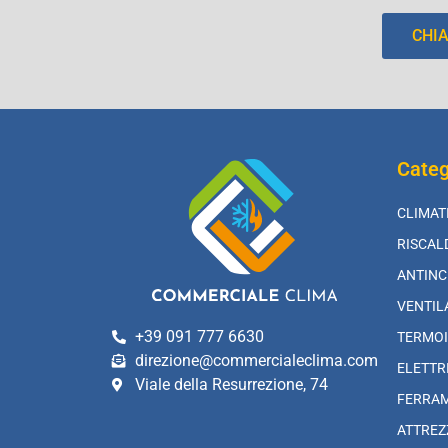
CHI
Categ
CLIMAT
RISCA
ANTINC
VENTIL
+39 091 777 6630
TERMOI
direzione@commercialeclima.com
ELETTR
Viale della Resurrezione, 74
FERRA
ATTREZ