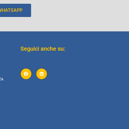
 WHATSAPP
Seguici anche su:
TA