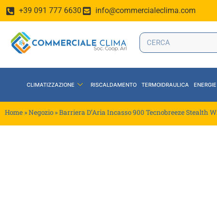
+39 091 777 6630
info@commercialeclima.com
CLIMATIZZAZIONE
RISCALDAMENTO
TERMOIDRAULICA
ENERGIE
Home
»
Negozio
»
Barriera D’Aria Incasso 900 Tecnobreeze Stealth