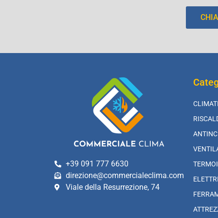
CHI
Categ
CLIMAT
RISCA
ANTINC
VENTIL
+39 091 777 6630
TERMOI
direzione@commercialeclima.com
ELETTR
Viale della Resurrezione, 74
FERRA
ATTREZ