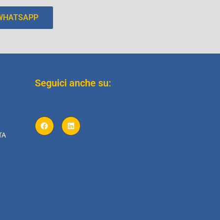
 WHATSAPP
Seguici anche su:
TA