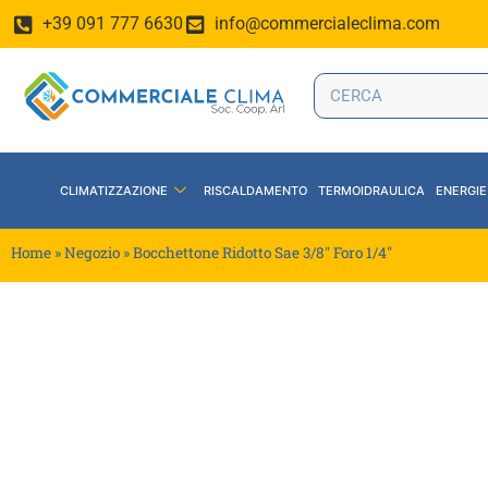
+39 091 777 6630
info@commercialeclima.com
CLIMATIZZAZIONE
RISCALDAMENTO
TERMOIDRAULICA
ENERGIE
Home
»
Negozio
»
Bocchettone Ridotto Sae 3/8″ Foro 1/4″