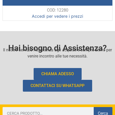
COD: 12280
Accedi per vedere i prezzi
Hai bisogno di Assistenza?
Il nostro servizio Assistenza agli acquisti e sempre attivo per
venire incontro alle tue necessità.
CHIAMA ADESSO
CONTATTACI SU WHATSAPP
Cerca