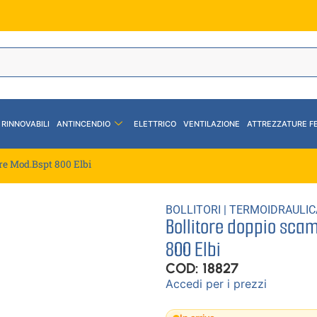
 RINNOVABILI
ANTINCENDIO
ELETTRICO
VENTILAZIONE
ATTREZZATURE F
ore Mod.Bspt 800 Elbi
BOLLITORI
|
TERMOIDRAULIC
Bollitore doppio sca
800 Elbi
COD: 18827
Accedi per i prezzi