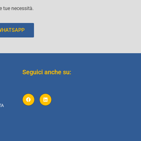
le tue necessità.
 WHATSAPP
Seguici anche su:
TA