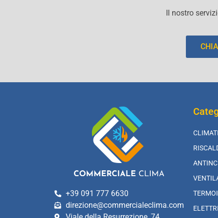
Il nostro serviz
CHI
Categ
CLIMAT
RISCA
ANTINC
VENTIL
+39 091 777 6630
TERMOI
direzione@commercialeclima.com
ELETTR
Viale della Resurrezione, 74