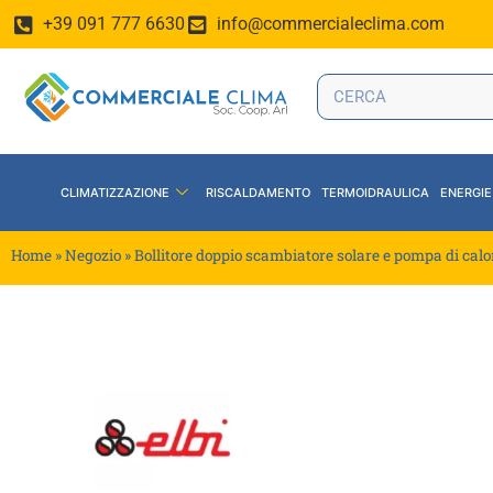
+39 091 777 6630
info@commercialeclima.com
CLIMATIZZAZIONE
RISCALDAMENTO
TERMOIDRAULICA
ENERGIE
Home
»
Negozio
»
Bollitore doppio scambiatore solare e pompa di cal