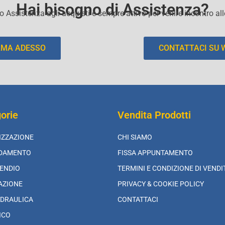
Hai bisogno di Assistenza?
io Assistenza agli acquisti e sempre attivo per venire incontro al
AMA ADESSO
CONTATTACI SU
orie
Vendita Prodotti
IZZAZIONE
CHI SIAMO
LDAMENTO
FISSA APPUNTAMENTO
ENDIO
TERMINI E CONDIZIONE DI VENDI
AZIONE
PRIVACY & COOKIE POLICY
DRAULICA
CONTATTACI
ICO