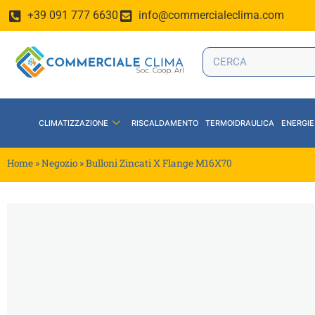
+39 091 777 6630
info@commercialeclima.com
CLIMATIZZAZIONE
RISCALDAMENTO
TERMOIDRAULICA
ENERGIE
Home
»
Negozio
»
Bulloni Zincati X Flange M16X70