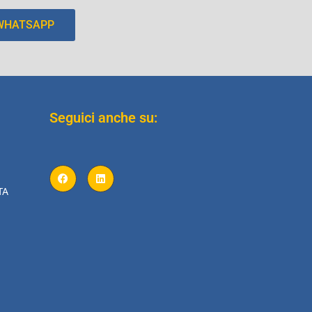
 WHATSAPP
Seguici anche su:
TA