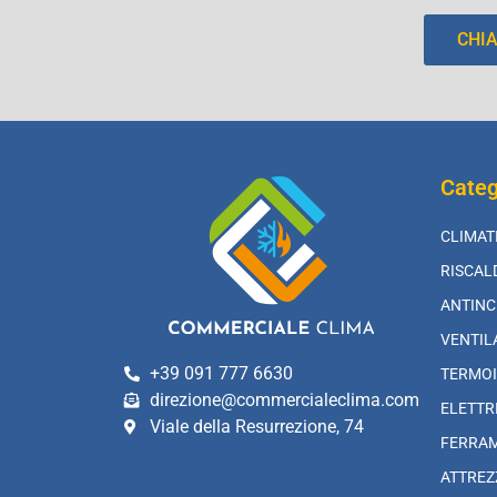
CHI
Categ
CLIMAT
RISCA
ANTINC
VENTIL
+39 091 777 6630
TERMOI
direzione@commercialeclima.com
ELETTR
Viale della Resurrezione, 74
FERRA
ATTREZ