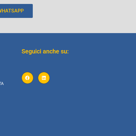
 WHATSAPP
Seguici anche su:
TA