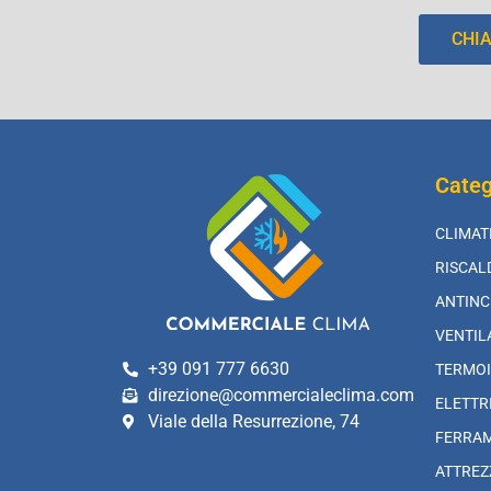
CHI
Categ
CLIMAT
RISCA
ANTINC
VENTIL
+39 091 777 6630
TERMOI
direzione@commercialeclima.com
ELETTR
Viale della Resurrezione, 74
FERRA
ATTREZ