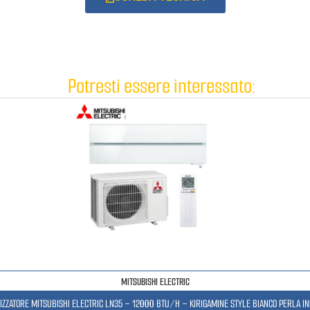
Potresti essere interessato:
MITSUBISHI ELECTRIC
IZZATORE MITSUBISHI ELECTRIC LN35 – 12000 BTU/H – KIRIGAMINE STYLE BIANCO PERLA I