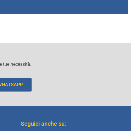
le tue necessità.
 WHATSAPP
Seguici anche su: