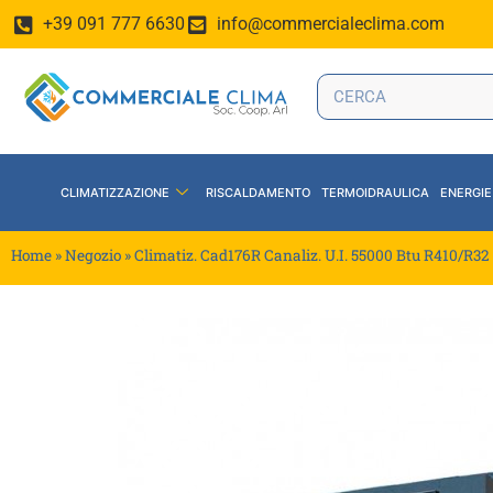
+39 091 777 6630
info@commercialeclima.com
CLIMATIZZAZIONE
RISCALDAMENTO
TERMOIDRAULICA
ENERGIE
Home
»
Negozio
»
Climatiz. Cad176R Canaliz. U.I. 55000 Btu R410/R3