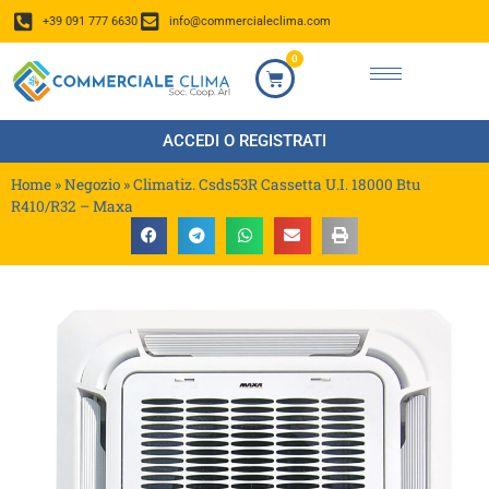
+39 091 777 6630
info@commercialeclima.com
0
ACCEDI O REGISTRATI
Home
»
Negozio
»
Climatiz. Csds53R Cassetta U.I. 18000 Btu
R410/R32 – Maxa