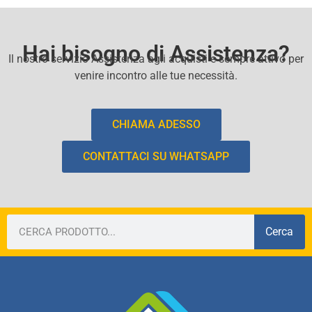
Hai bisogno di Assistenza?
Il nostro servizio Assistenza agli acquisti e sempre attivo per
venire incontro alle tue necessità.
CHIAMA ADESSO
CONTATTACI SU WHATSAPP
Cerca