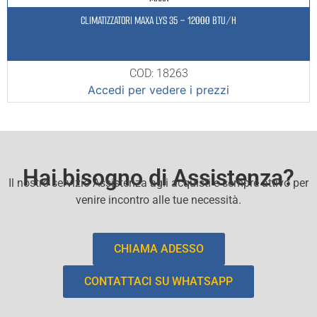
CLIMATIZZATORI MAXA LYS 35 – 12000 BTU/H
COD: 18263
Accedi per vedere i prezzi
Hai bisogno di Assistenza?
Il nostro servizio Assistenza agli acquisti e sempre attivo per
venire incontro alle tue necessità.
CHIAMA ADESSO
CONTATTACI SU WHATSAPP