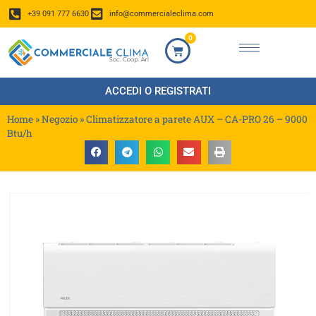
+39 091 777 6630
info@commercialeclima.com
0
ACCEDI O REGISTRATI
Home
»
Negozio
»
Climatizzatore a parete AUX – CA-PRO 26 – 9000
Btu/h