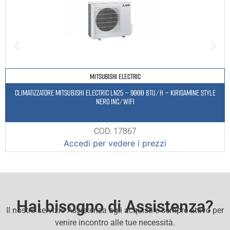
MITSUBISHI ELECTRIC
CLIMATIZZATORE MITSUBISHI ELECTRIC LN25 – 9000 BTU/H – KIRIGAMINE STYLE
NERO INC/WIFI
COD: 17867
Accedi per vedere i prezzi
Hai bisogno di Assistenza?
Il nostro servizio Assistenza agli acquisti e sempre attivo per
venire incontro alle tue necessità.