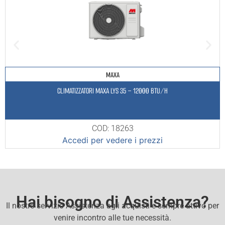
MAXA
CLIMATIZZATORI MAXA LYS 35 – 12000 BTU/H
COD: 18263
Accedi per vedere i prezzi
Hai bisogno di Assistenza?
Il nostro servizio Assistenza agli acquisti e sempre attivo per
venire incontro alle tue necessità.