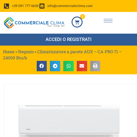
+39 091 777 6630
info@commercialeclima.com
0
ACCEDI O REGISTRATI
Home
»
Negozio
»
Climatizzatore a parete AUX – CA-PRO 71 –
24000 Btu/h