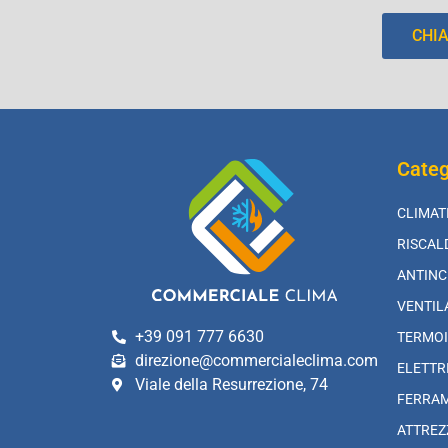
CHI
Categ
CLIMAT
RISCA
ANTINC
VENTIL
+39 091 777 6630
TERMOI
direzione@commercialeclima.com
ELETTR
Viale della Resurrezione, 74
FERRA
ATTREZ