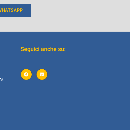
 WHATSAPP
Seguici anche su:
TA