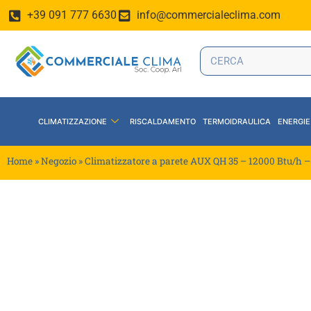
+39 091 777 6630
info@commercialeclima.com
CLIMATIZZAZIONE
RISCALDAMENTO
TERMOIDRAULICA
ENERGIE
Home
»
Negozio
»
Climatizzatore a parete AUX QH 35 – 12000 Btu/h 