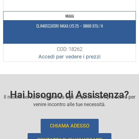
MAXA
CLIMATIZZATORI MAXA LYS 25 – 9000 BTU/H
COD: 18262
Accedi per vedere i prezzi
Hai bisogno di Assistenza?
Il nostro servizio Assistenza agli acquisti e sempre attivo per
venire incontro alle tue necessità.
CHIAMA ADESSO