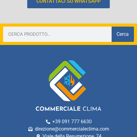
CONTATTACI SU WHATSAPP
Cerca
+39 091 777 6630
direzione@commercialeclima.com
Viale della Resurrezione, 74