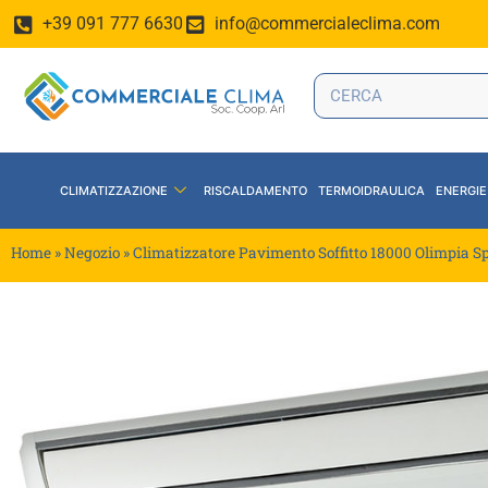
+39 091 777 6630
info@commercialeclima.com
CLIMATIZZAZIONE
RISCALDAMENTO
TERMOIDRAULICA
ENERGIE
Home
»
Negozio
»
Climatizzatore Pavimento Soffitto 18000 Olimpia S