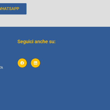
 WHATSAPP
Seguici anche su:
TA