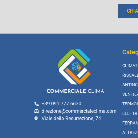
CHI
Categ
CLIMAT
RISCA
ANTINC
VENTIL
+39 091 777 6630
TERMOI
direzione@commercialeclima.com
ELETTR
Viale della Resurrezione, 74
FERRA
ATTREZ