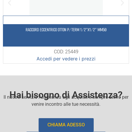
RACCORD ECCENTRICO OTTON P/TERM 1/2″X1/2″ MM50
COD: 25449
Accedi per vedere i prezzi
Hai bisogno di Assistenza?
Il nostro servizio Assistenza agli acquisti e sempre attivo per
venire incontro alle tue necessità.
CHIAMA ADESSO